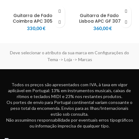
Guitarra de Fado de
Guitarra de Fado de
Coimbra APC 305 CB
Lisboa APC GF 307 LS
330,00
€
360,00
€
Deve selecionar o atributo da sua marca em Configurações do
Tema -> Loja -> Marcas
Todos os preços são apresentados com IVA, à taxa em vigor
aplicável em Portugal: 13% em instrumentos musicais, caixas de
ritmos e teclados MIDI e 23% nos restantes produtos.
Os portes de envio para Portugal continental variam consoante o
peso total da encomenda. Envios para as Ilhas/Internacionais
estão sob consulta.
Não assumimos responsabilidade por eventuais erros tipográficos
ou informação imprecisa de qualquer tipo.