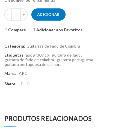
Disponível por encomenda
Quantidade de Guitarra de Fado de Coimbra APC GF 307 CB
ADICIONAR
Compare
Adicionar aos Favoritos
Categoria:
Guitarras de Fado de Coimbra
Etiquetas:
apc gf307 cb
,
guitarra de fado
,
guitarra de fado de coimbra
,
guitarra portuguesa
,
guitarra portuguesa de coimbra
Marca:
APC
Share
PRODUTOS RELACIONADOS