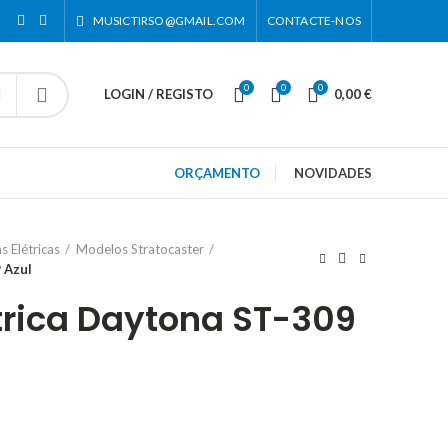
MUSICTIRSO@GMAIL.COM
CONTACTE-NOS
0
0
0
LOGIN / REGISTO
0,00
€
ORÇAMENTO
NOVIDADES
s Elétricas
Modelos Stratocaster
 Azul
étrica Daytona ST-309