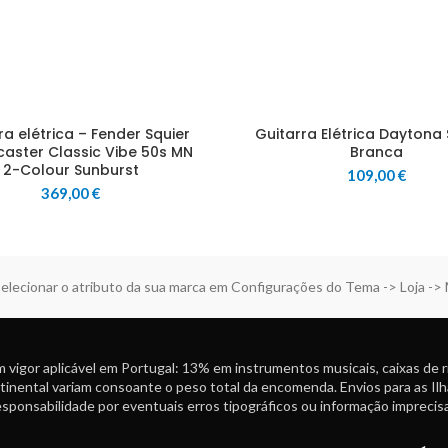
ra elétrica – Fender Squier
Guitarra Elétrica Daytona
caster Classic Vibe 50s MN
Branca
2-Colour Sunburst
109,00
€
369,00
€
elecionar o atributo da sua marca em Configurações do Tema -> Loja ->
 vigor aplicável em Portugal: 13% em instrumentos musicais, caixas de 
tinental variam consoante o peso total da encomenda. Envios para as Ilh
ponsabilidade por eventuais erros tipográficos ou informação imprecisa