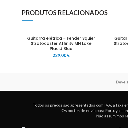
PRODUTOS RELACIONADOS
Guitarra elétrica – Fender Squier
Guitar
Stratocaster Affinity MN Lake
Strato
Placid Blue
229,00
€
Deve s
Todos os preços são apresentados com IVA, à taxa em
Os portes de envio para Portugal con
Não assumimos res