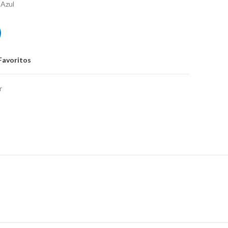
 Azul
Daytona ST-309 Azul
Favoritos
r