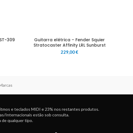
 ST-309
Guitarra elétrica – Fender Squier
Stratocaster Affinity LRL Sunburst
229,00
€
 Marcas
ritmos e teclados MIDI e 23% nos restantes produtos.
as/Internacionais estão sob consulta.
 de qualquer tipo.