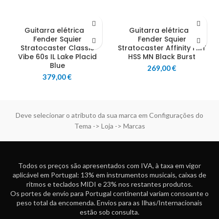
Guitarra elétrica –
Guitarra elétrica –
Fender Squier
Fender Squier
Stratocaster Classic
Stratocaster Affinity FMT
Vibe 60s IL Lake Placid
HSS MN Black Burst
Blue
269,00
€
379,00
€
Deve selecionar o atributo da sua marca em Configurações do
Tema -> Loja -> Marcas
Todos os preços são apresentados com IVA, à taxa em vigor
aplicável em Portugal: 13% em instrumentos musicais, caixas de
ritmos e teclados MIDI e 23% nos restantes produtos.
Os portes de envio para Portugal continental variam consoante o
peso total da encomenda. Envios para as Ilhas/Internacionais
estão sob consulta.