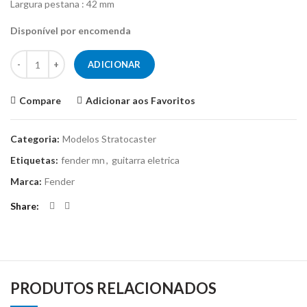
Largura pestana : 42 mm
Disponível por encomenda
Quantidade de Guitarra elétrica - Fender Stratocaster Player MN Sun
ADICIONAR
Compare
Adicionar aos Favoritos
Categoria:
Modelos Stratocaster
Etiquetas:
fender mn
,
guitarra eletrica
Marca:
Fender
Share
PRODUTOS RELACIONADOS