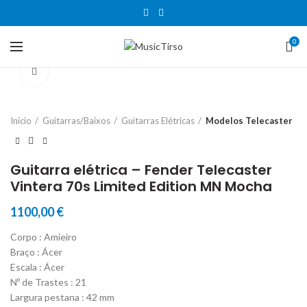
0
Clique para aumentar
Início
Guitarras/Baixos
Guitarras Elétricas
Modelos Telecaster
Guitarra elétrica – Fender Telecaster
Vintera 70s Limited Edition MN Mocha
1100,00
€
Corpo : Amieiro
Braço : Ácer
Escala : Ácer
Nº de Trastes : 21
Largura pestana : 42 mm