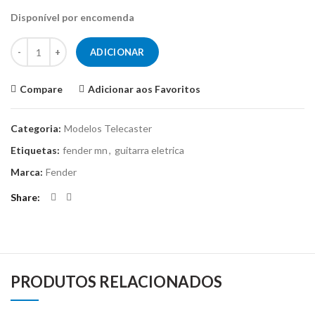
Disponível por encomenda
Quantidade de Guitarra elétrica - Fender Telecaster Vintera 70s Lim
ADICIONAR
Compare
Adicionar aos Favoritos
Categoria:
Modelos Telecaster
Etiquetas:
fender mn
,
guitarra eletrica
Marca:
Fender
Share
PRODUTOS RELACIONADOS