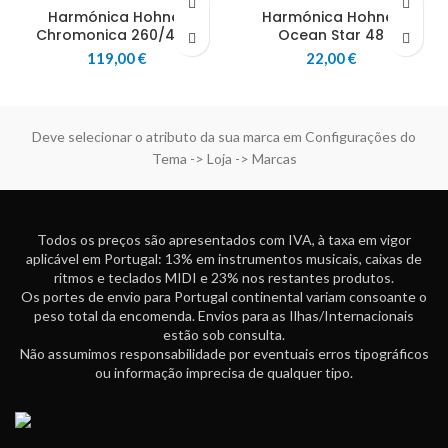
Harmónica Hohner
Harmónica Hohner
Chromonica 260/40 C
Ocean Star 48
119,00
€
22,00
€
Deve selecionar o atributo da sua marca em Configurações do
Tema -> Loja -> Marcas
Todos os preços são apresentados com IVA, à taxa em vigor
aplicável em Portugal: 13% em instrumentos musicais, caixas de
ritmos e teclados MIDI e 23% nos restantes produtos.
Os portes de envio para Portugal continental variam consoante o
peso total da encomenda. Envios para as Ilhas/Internacionais
estão sob consulta.
Não assumimos responsabilidade por eventuais erros tipográficos
ou informação imprecisa de qualquer tipo.