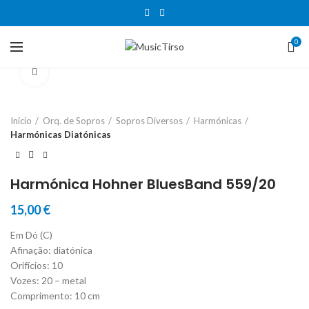
0
Clique para aumentar
Início
Orq. de Sopros
Sopros Diversos
Harmónicas
Harmónicas Diatónicas
Harmónica Hohner BluesBand 559/20
15,00
€
Em Dó (C)
Afinação: diatónica
Orifícios: 10
Vozes: 20 – metal
Comprimento: 10 cm