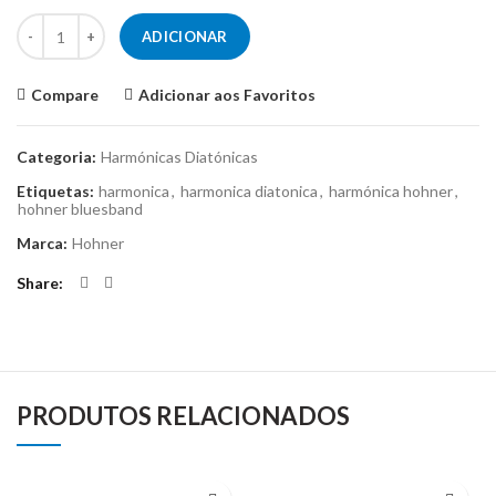
Quantidade de Harmónica Hohner BluesBand 559/20
ADICIONAR
Compare
Adicionar aos Favoritos
Categoria:
Harmónicas Diatónicas
Etiquetas:
harmonica
,
harmonica diatonica
,
harmónica hohner
,
hohner bluesband
Marca:
Hohner
Share
PRODUTOS RELACIONADOS