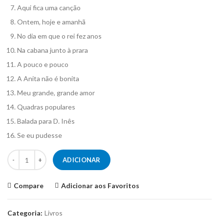
Aqui fica uma canção
Ontem, hoje e amanhã
No dia em que o rei fez anos
Na cabana junto à prara
A pouco e pouco
A Anita não é bonita
Meu grande, grande amor
Quadras populares
Balada para D. Inês
Se eu pudesse
Quantidade de Livro Melodias de Sempre Nº43
ADICIONAR
Compare
Adicionar aos Favoritos
Categoria:
Livros