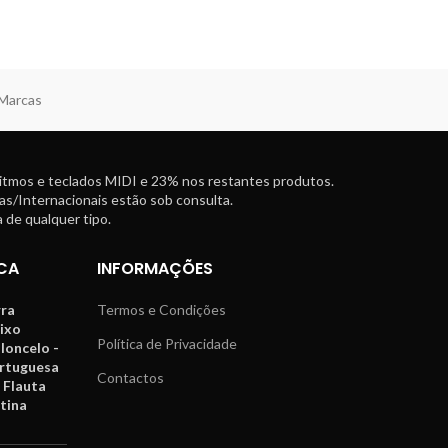
 Marcas
ritmos e teclados MIDI e 23% nos restantes produtos.
as/Internacionais estão sob consulta.
 de qualquer tipo.
CA
INFORMAÇÕES
rra
Termos e Condições
aixo
Política de Privacidade
oloncelo -
ortuguesa
Contactos
 Flauta
tina