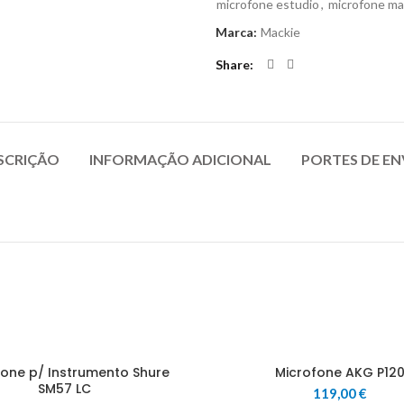
microfone estudio
,
microfone ma
Marca:
Mackie
Share
SCRIÇÃO
INFORMAÇÃO ADICIONAL
PORTES DE EN
fone p/ Instrumento Shure
Microfone AKG P12
SM57 LC
119,00
€