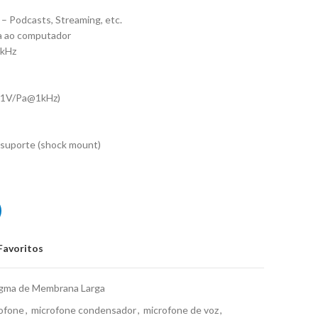
 – Podcasts, Streaming, etc.
ta ao computador
7kHz
B=1V/Pa@1kHz)
e suporte (shock mount)
nsador Mackie EM-91CU
Favoritos
agma de Membrana Larga
ofone
,
microfone condensador
,
microfone de voz
,