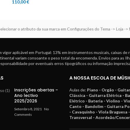
110,00
€
elecionar o atributo da sua marca em Configurações do Tema -> Loja ->
 vigor aplicável em Portugal: 13% em instrumentos musicais, caixas de 
tinental variam consoante o peso total da encomenda. Envios para as Ilh
ponsabilidade por eventuais erros tipográficos ou informação imprecisa
AS
A NOSSA ESCOLA DE MÚSI
Inscrições abertas –
Aulas de:
Piano - Orgão - Guita
Ano lectivo
Clássica - Guitarra Elétrica - B
2025/2026
Elétrico - Bateria - Violino - Vi
Canto - Bandolim - Guitarra P
Setembro 8, 2021
No
- Cavaquinho - Viola Braguesa -
Comments
Transversal - Acordeão/Concer