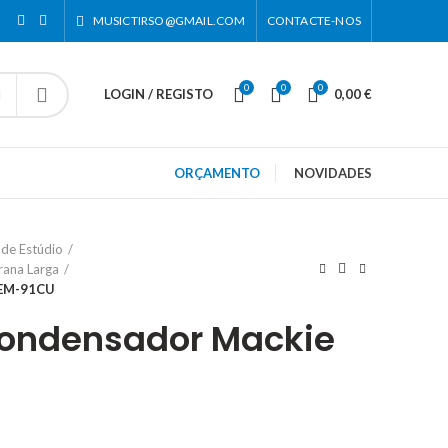
MUSICTIRSO@GMAIL.COM
CONTACTE-NOS
0
0
0
LOGIN / REGISTO
0,00
€
ORÇAMENTO
NOVIDADES
 de Estúdio
rana Larga
 EM-91CU
Condensador Mackie