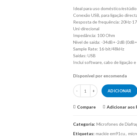
Ideal para uso doméstico/estúdio
Conexão USB, para ligação direc
Resposta de frequência: 20Hz-1
Uni-direcional
Impedância: 100 Ohm
Nível de saída: -34dB+-2dB (0d
Sample Rate:
16-bit/48kHz
Saídas: USB
Inclui software, cabo de ligação 
Disponível por encomenda
Quantidade de Microfone Conde
ADICIONAR
Compare
Adicionar aos 
Categoria:
Microfones de Diafr
Etiquetas:
mackie em91cu
,
micr