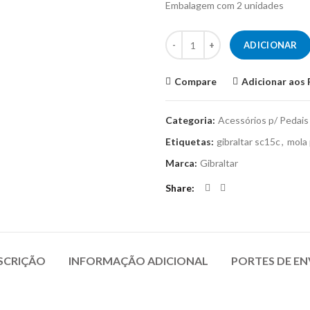
Embalagem com 2 unidades
Quantidade de Mola p/ Pedal de 
ADICIONAR
Compare
Adicionar aos 
Categoria:
Acessórios p/ Pedais
Etiquetas:
gibraltar sc15c
,
mola
Marca:
Gibraltar
Share
SCRIÇÃO
INFORMAÇÃO ADICIONAL
PORTES DE EN