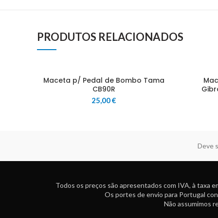
PRODUTOS RELACIONADOS
Maceta p/ Pedal de Bombo Tama
Mac
CB90R
Gibr
25,00
€
Deve s
Todos os preços são apresentados com IVA, à taxa em
Os portes de envio para Portugal con
Não assumimos res