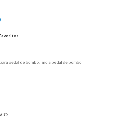
Bombo Gibraltar SC15C
Favoritos
 para pedal de bombo
,
mola pedal de bombo
VIO