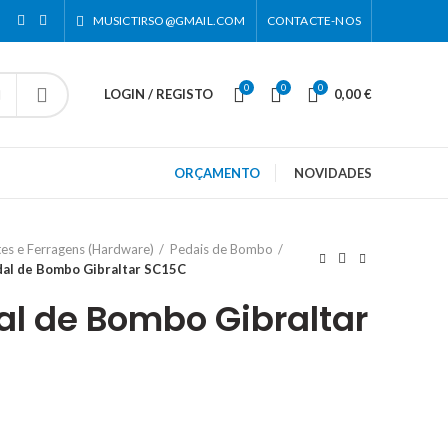
MUSICTIRSO@GMAIL.COM
CONTACTE-NOS
0
0
0
LOGIN / REGISTO
0,00
€
ORÇAMENTO
NOVIDADES
es e Ferragens (Hardware)
Pedais de Bombo
dal de Bombo Gibraltar SC15C
al de Bombo Gibraltar