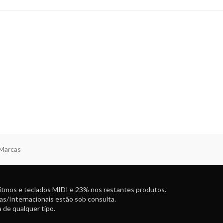
 Marcas
ritmos e teclados MIDI e 23% nos restantes produtos.
as/Internacionais estão sob consulta.
 de qualquer tipo.