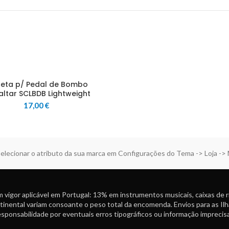
eta p/ Pedal de Bombo
altar SCLBDB Lightweight
17,00
€
elecionar o atributo da sua marca em Configurações do Tema -> Loja ->
 vigor aplicável em Portugal: 13% em instrumentos musicais, caixas de 
tinental variam consoante o peso total da encomenda. Envios para as Ilh
ponsabilidade por eventuais erros tipográficos ou informação imprecisa