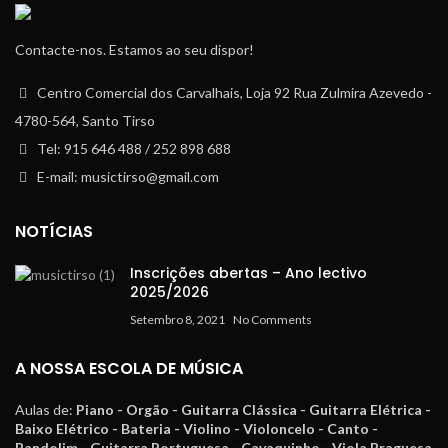
Contacte-nos. Estamos ao seu dispor!
Centro Comercial dos Carvalhais, Loja 92 Rua Zulmira Azevedo -
4780-564, Santo Tirso
Tel: 915 646 488 / 252 898 688
E-mail: musictirso@gmail.com
NOTÍCIAS
Inscrições abertas – Ano lectivo
2025/2026
Setembro 8, 2021
No Comments
A NOSSA ESCOLA DE MÚSICA
Aulas de:
Piano - Orgão - Guitarra Clássica - Guitarra Elétrica -
Baixo Elétrico - Bateria - Violino - Violoncelo - Canto -
Bandolim - Guitarra Portuguesa - Cavaquinho - Viola Braguesa