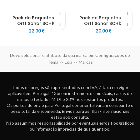
Pack de Baquetas p/
Pack de Baquetas p/
Orff Sonor SCH10
Orff Sonor SCH13
22,00
€
20,00
€
Deve selecionar o atributo da sua marca em Configurações do
Tema -> Loja -> Marcas
Todos os preços são apresentados com IVA, à taxa em vigor
aplicável em Portugal: 13% em instrumentos musicais, caixas de
ritmos e teclados MIDI e 23% nos restantes produtos.
Os portes de envio para Portugal continental variam consoante o
peso total da encomenda. Envios para as Ilhas/Internacionais
estão sob consulta.
Não assumimos responsabilidade por eventuais erros tipográficos
ou informação imprecisa de qualquer tipo.