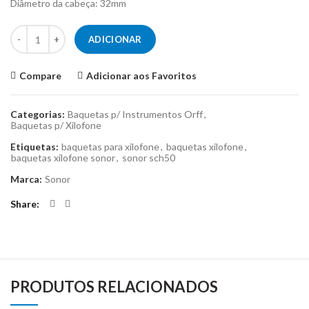
Diâmetro da cabeça: 32mm
Quantidade de Par de Baquetas p/ Xilofone Sonor SCH50
ADICIONAR
Compare
Adicionar aos Favoritos
Categorias:
Baquetas p/ Instrumentos Orff
,
Baquetas p/ Xilofone
Etiquetas:
baquetas para xilofone
,
baquetas xilofone
,
baquetas xilofone sonor
,
sonor sch50
Marca:
Sonor
Share
PRODUTOS RELACIONADOS