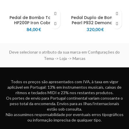
Pedal de Bombo Tama
Pedal Duplo de Bombo
HP200P Iron Cobra
Pearl P932 Demonator
84,00
€
320,00
€
Deve selecionar o atributo da sua marca em Configurações do
Tema -> Loja -> Marcas
Todos os preços são apresentados com IVA, à taxa em vigor
aplicável em Portugal: 13% em instrumentos musicais, caixas de
ritmos e teclados MIDI e 23% nos restantes produtos.
Os portes de envio para Portugal continental variam consoante o
peso total da encomenda. Envios para as Ilhas/Internacionais
estão sob consulta.
Não assumimos responsabilidade por eventuais erros tipográficos
ou informação imprecisa de qualquer tipo.