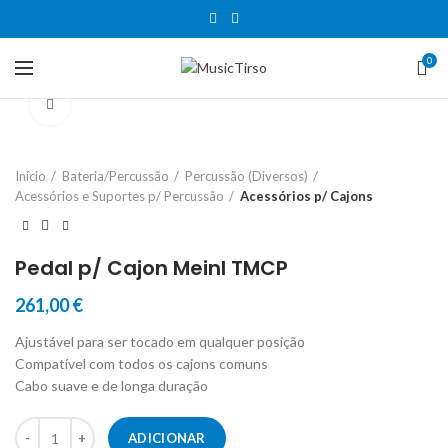
0
Clique para aumentar
Início
Bateria/Percussão
Percussão (Diversos)
Acessórios e Suportes p/ Percussão
Acessórios p/ Cajons
Pedal p/ Cajon Meinl TMCP
261,00
€
Ajustável para ser tocado em qualquer posição
Compatível com todos os cajons comuns
Cabo suave e de longa duração
Quantidade de Pedal p/ Cajon Meinl TMCP
ADICIONAR