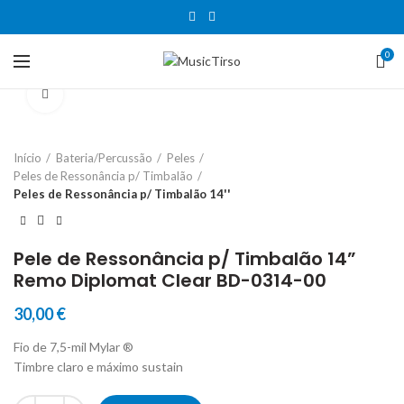
0
Clique para aumentar
Início
Bateria/Percussão
Peles
Peles de Ressonância p/ Timbalão
Peles de Ressonância p/ Timbalão 14''
Pele de Ressonância p/ Timbalão 14”
Remo Diplomat Clear BD-0314-00
30,00
€
Fio de 7,5-mil Mylar ®
Timbre claro e máximo sustain
Quantidade de Pele de Ressonância p/ Timbalão 14'' Remo Diplomat