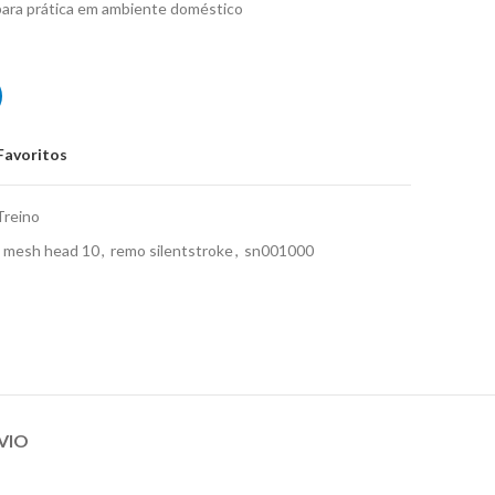
para prática em ambiente doméstico
0'' Remo Silentstroke SN-0010-00
Favoritos
Treino
e mesh head 10
,
remo silentstroke
,
sn001000
VIO