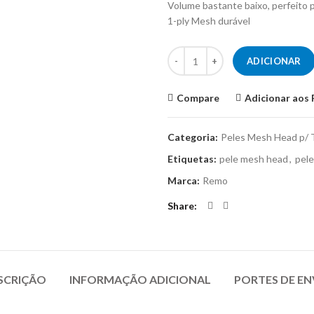
Volume bastante baixo, perfeito 
1-ply Mesh durável
Quantidade de Pele Mesh Head 1
ADICIONAR
Compare
Adicionar aos 
Categoria:
Peles Mesh Head p/ 
Etiquetas:
pele mesh head
,
pel
Marca:
Remo
Share
SCRIÇÃO
INFORMAÇÃO ADICIONAL
PORTES DE EN