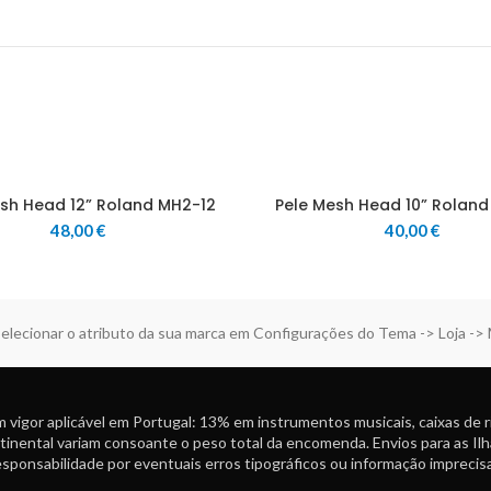
esh Head 12” Roland MH2-12
Pele Mesh Head 10” Roland
48,00
€
40,00
€
elecionar o atributo da sua marca em Configurações do Tema -> Loja ->
 vigor aplicável em Portugal: 13% em instrumentos musicais, caixas de 
tinental variam consoante o peso total da encomenda. Envios para as Ilh
ponsabilidade por eventuais erros tipográficos ou informação imprecisa