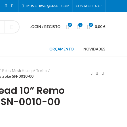
MUSICTIRSO@GMAIL.COM
CONTACTE-NOS
0
0
0
LOGIN / REGISTO
0,00
€
ORÇAMENTO
NOVIDADES
Peles Mesh Head p/ Treino
stroke SN-0010-00
ead 10” Remo
e SN-0010-00