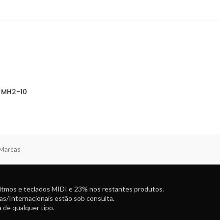
 MH2-10
 Marcas
ritmos e teclados MIDI e 23% nos restantes produtos.
as/Internacionais estão sob consulta.
 de qualquer tipo.