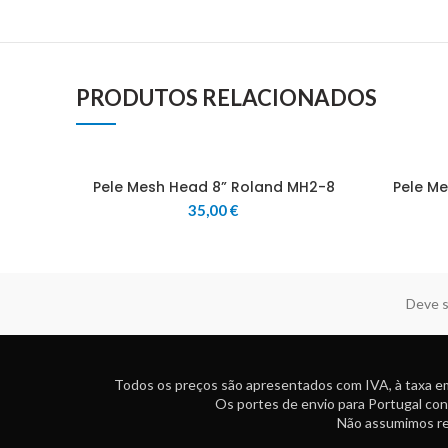
PRODUTOS RELACIONADOS
Pele Mesh Head 8” Roland MH2-8
Pele M
35,00
€
Deve s
Todos os preços são apresentados com IVA, à taxa em
Os portes de envio para Portugal con
Não assumimos res