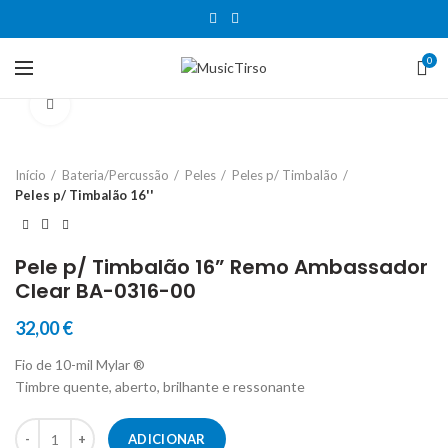
0
Clique para aumentar
Início
Bateria/Percussão
Peles
Peles p/ Timbalão
Peles p/ Timbalão 16''
Pele p/ Timbalão 16” Remo Ambassador
Clear BA-0316-00
32,00
€
Fio de 10-mil Mylar ®
Timbre quente, aberto, brilhante e ressonante
Quantidade de Pele p/ Timbalão 16'' Remo Ambassador Clear BA-03
ADICIONAR