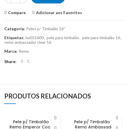
Compare
Adicionar aos Favoritos
Categoria:
Peles p/ Timbalão 16''
Etiquetas:
ba031600
,
pele para timbalão
,
pele para timbalão 16
,
remo ambassador clear 16
Marca:
Remo
Share
PRODUTOS RELACIONADOS
Pele p/ Timbalão 8”
Pele p/ Timbalão 13”
Remo Emperor Coated
Remo Ambassador