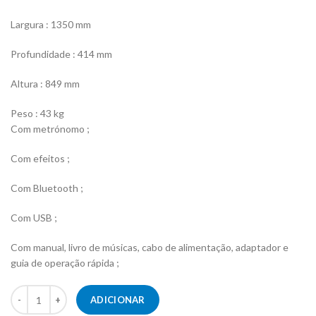
Largura : 1350 mm
Profundidade : 414 mm
Altura : 849 mm
Peso : 43 kg
Com metrónomo ;
Com efeitos ;
Com Bluetooth ;
Com USB ;
Com manual, livro de músicas, cabo de alimentação, adaptador e
guia de operação rápida ;
Quantidade de Piano Digital Yamaha CLP-725 B Preto Acetinado
ADICIONAR