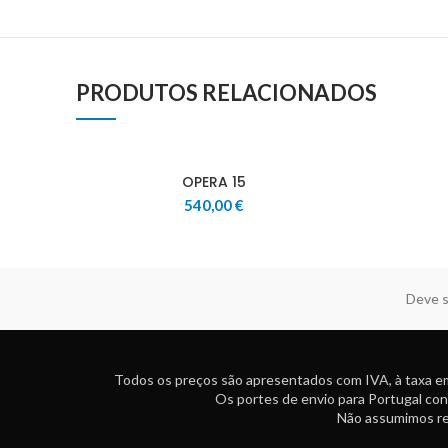
PRODUTOS RELACIONADOS
OPERA 15
540,00
€
Deve s
Todos os preços são apresentados com IVA, à taxa em
Os portes de envio para Portugal con
Não assumimos res