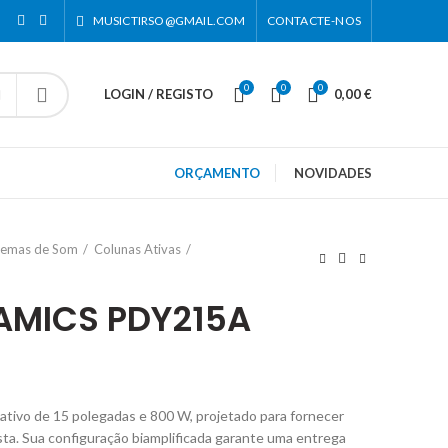
MUSICTIRSO@GMAIL.COM
CONTACTE-NOS
0
0
0
LOGIN / REGISTO
0,00
€
ORÇAMENTO
NOVIDADES
stemas de Som
Colunas Ativas
AMICS PDY215A
tivo de 15 polegadas e 800 W, projetado para fornecer
sta. Sua configuração biamplificada garante uma entrega