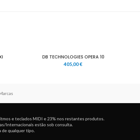
XI
DB TECHNOLOGIES OPERA 10
405,00
€
 Marcas
ritmos e teclados MIDI e 23% nos restantes produtos.
as/Internacionais estão sob consulta.
 de qualquer tipo.