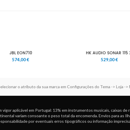
JBL EON710
HK AUDIO SONAR 115 
574,00
€
529,00
€
elecionar o atributo da sua marca em Configurações do Tema -> Loja ->
 vigor aplicável em Portugal: 13% em instrumentos musicais, caixas de 
tinental variam consoante o peso total da encomenda. Envios para as Ilh
ponsabilidade por eventuais erros tipográficos ou informação imprecisa