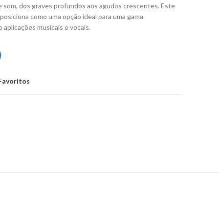
e som, dos graves profundos aos agudos crescentes. Este
 o posiciona como uma opção ideal para uma gama
o aplicações musicais e vocais.
CS PDY215A
Favoritos