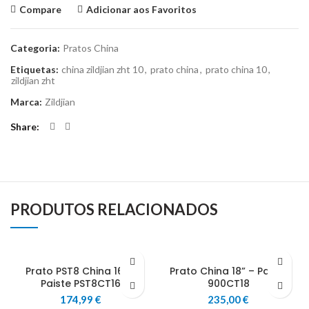
Compare
Adicionar aos Favoritos
Categoria:
Pratos China
Etiquetas:
china zildjian zht 10
,
prato china
,
prato china 10
,
zildjian zht
Marca:
Zildjian
Share
PRODUTOS RELACIONADOS
Prato PST8 China 16” –
Prato China 18” – Paiste
Paiste PST8CT16
900CT18
174,99
€
235,00
€