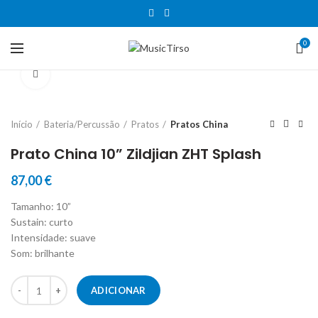
0
Clique para aumentar
Início
Bateria/Percussão
Pratos
Pratos China
Prato China 10” Zildjian ZHT Splash
87,00
€
Tamanho: 10”
Sustain: curto
Intensidade: suave
Som: brilhante
Quantidade de Prato China 10'' Zildjian ZHT Splash
ADICIONAR