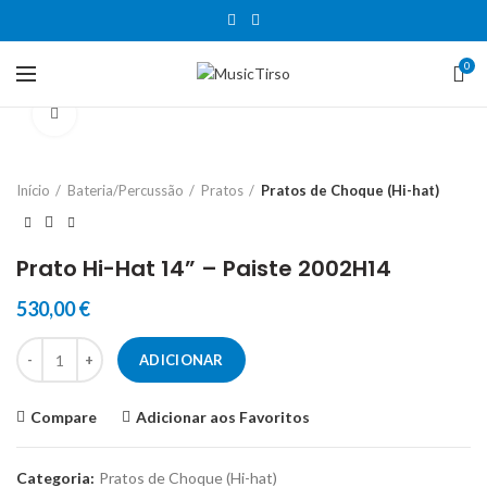
0
Clique para aumentar
Início
Bateria/Percussão
Pratos
Pratos de Choque (Hi-hat)
Prato Hi-Hat 14” – Paiste 2002H14
530,00
€
Quantidade de Prato Hi-Hat 14'' - Paiste 2002H14
ADICIONAR
Compare
Adicionar aos Favoritos
Categoria:
Pratos de Choque (Hi-hat)