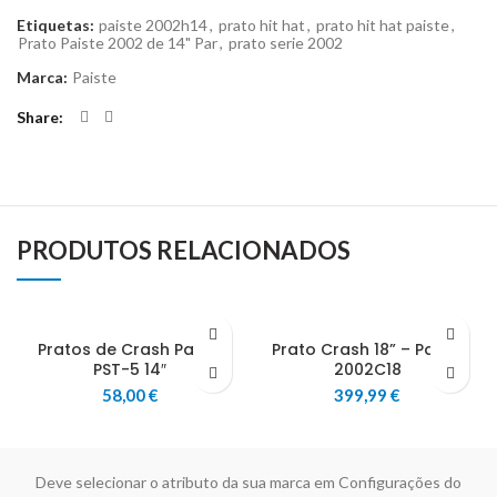
Etiquetas:
paiste 2002h14
,
prato hit hat
,
prato hit hat paiste
,
Prato Paiste 2002 de 14" Par
,
prato serie 2002
Marca:
Paiste
Share
PRODUTOS RELACIONADOS
Pratos de Crash Paiste
Prato Crash 18” – Paiste
PST-5 14″
2002C18
58,00
€
399,99
€
Deve selecionar o atributo da sua marca em Configurações do