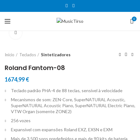
0
Clique para aumentar
Início
Teclados
Sintetizadores
Roland Fantom-08
1674,99
€
Teclado padrão PHA-4 de 88 teclas, sensível à velocidade
Mecanismos de som: ZEN-Core, SuperNATURAL Acoustic,
SuperNATURAL Acoustic Piano, SuperNATURAL Electric Piano,
VTW Organ (somente ZONE2)
256 vozes
Expansível com expansões Roland EXZ, EXSN e EXM
Mais de 3.500 sons predefinidos e mais de 90 kits de bateria