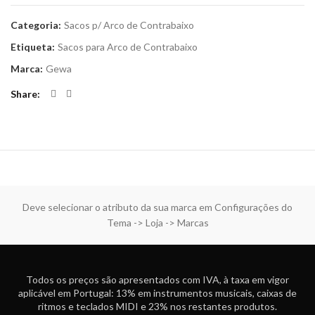
Categoria:
Sacos p/ Arco de Contrabaixo
Etiqueta:
Sacos para Arco de Contrabaixo
Marca:
Gewa
Share
Deve selecionar o atributo da sua marca em Configurações do
Tema -> Loja -> Marcas
Todos os preços são apresentados com IVA, à taxa em vigor
aplicável em Portugal: 13% em instrumentos musicais, caixas de
ritmos e teclados MIDI e 23% nos restantes produtos.