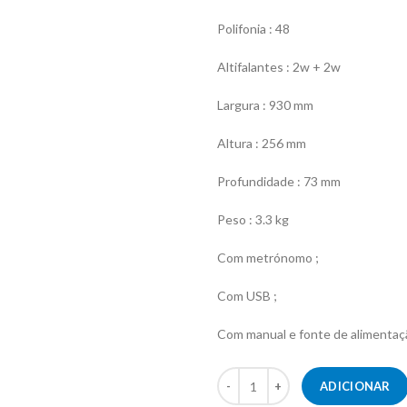
Polifonia : 48
Altifalantes : 2w + 2w
Largura : 930 mm
Altura : 256 mm
Profundidade : 73 mm
Peso : 3.3 kg
Com metrónomo ;
Com USB ;
Com manual e fonte de alimentaç
Quantidade de Teclado Casio CT
ADICIONAR