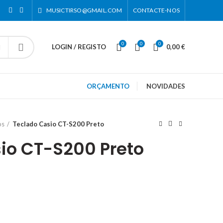
MUSICTIRSO@GMAIL.COM
CONTACTE-NOS
0
0
0
LOGIN / REGISTO
0,00
€
ORÇAMENTO
NOVIDADES
os
Teclado Casio CT-S200 Preto
io CT-S200 Preto