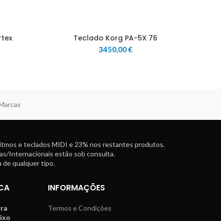
rtex
Teclado Korg PA-5X 76
3450,00
€
 Marcas
ritmos e teclados MIDI e 23% nos restantes produtos.
as/Internacionais estão sob consulta.
 de qualquer tipo.
CA
INFORMAÇÕES
rra
Termos e Condições
aixo