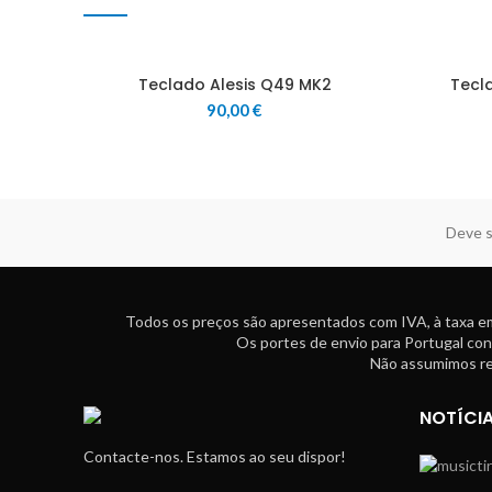
Teclado Alesis Q49 MK2
Tecl
90,00
€
Deve s
Todos os preços são apresentados com IVA, à taxa em
Os portes de envio para Portugal con
Não assumimos res
NOTÍCI
Contacte-nos. Estamos ao seu dispor!