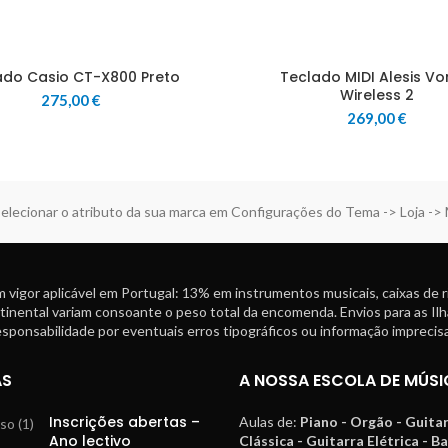
ado Casio CT-X800 Preto
Teclado MIDI Alesis Vo
Wireless 2
275,00
€
269,00
€
elecionar o atributo da sua marca em Configurações do Tema -> Loja ->
 vigor aplicável em Portugal: 13% em instrumentos musicais, caixas de 
tinental variam consoante o peso total da encomenda. Envios para as Ilh
ponsabilidade por eventuais erros tipográficos ou informação imprecisa
AS
A NOSSA ESCOLA DE MÚSI
Inscrições abertas –
Aulas de:
Piano - Orgão - Guita
Ano lectivo
Clássica - Guitarra Elétrica - B