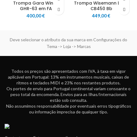
Trompa Gara Winds
Trompa Wisemann DFH-
GHR-63 em FA
CB450 Bb
400,00
€
449,00
€
Deve selecionar o atributo da sua marca em Configurações do
Tema -> Loja -> Marcas
Todos os preços são apresentados com IVA, à taxa em vigor
aplicável em Portugal: 13% em instrumentos musicais, caixas de
ritmos e teclados MIDI e 23% nos restantes produtos.
Os portes de envio para Portugal continental variam consoante o
peso total da encomenda. Envios para as Ilhas/Internacionais
estão sob consulta.
Não assumimos responsabilidade por eventuais erros tipográficos
ou informação imprecisa de qualquer tipo.