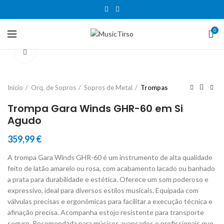
0
Clique para aumentar
Início
Orq. de Sopros
Sopros de Metal
Trompas
Trompa Gara Winds GHR-60 em Si
Agudo
359,99
€
A trompa Gara Winds GHR-60 é um instrumento de alta qualidade
feito de latão amarelo ou rosa, com acabamento lacado ou banhado
a prata para durabilidade e estética. Oferece um som poderoso e
expressivo, ideal para diversos estilos musicais. Equipada com
válvulas precisas e ergonômicas para facilitar a execução técnica e
afinação precisa. Acompanha estojo resistente para transporte
seguro. Recomendada para músicos avançados e profissionais que