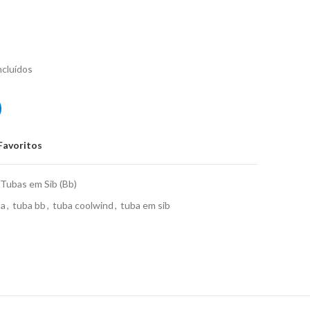
ncluídos
TU-200 Azul
Favoritos
Tubas em Sib (Bb)
ba
,
tuba bb
,
tuba coolwind
,
tuba em sib