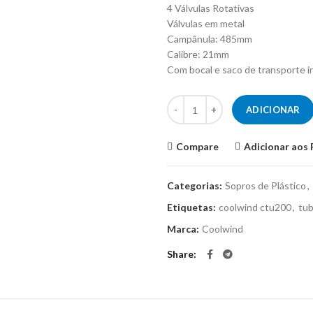
4 Válvulas Rotativas
Válvulas em metal
Campânula: 485mm
Calibre: 21mm
Com bocal e saco de transporte i
Quantidade de Tuba Coolwind C
ADICIONAR
Compare
Adicionar aos 
Categorias:
Sopros de Plástico
,
Etiquetas:
coolwind ctu200
,
tu
Marca:
Coolwind
Share