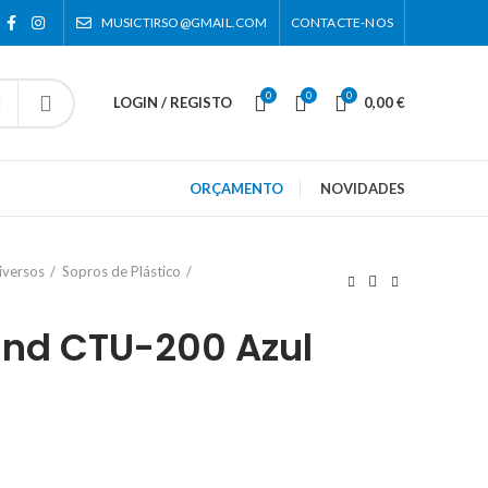
MUSICTIRSO@GMAIL.COM
CONTACTE-NOS
0
0
0
LOGIN / REGISTO
0,00
€
ORÇAMENTO
NOVIDADES
iversos
Sopros de Plástico
ind CTU-200 Azul