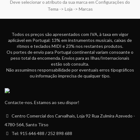
Deve selecionar o atributo da sua marca em Configurações do
Tema -> Loja -> Marcas
Todos os preços são apresentados com IVA, à taxa em vigor
aplicável em Portugal: 13% em instrumentos musicais, caixas de
ritmos e teclados MIDI e 23% nos restantes produtos.
Os portes de envio para Portugal continental variam consoante o
peso total da encomenda. Envios para as Ilhas/Internacionais
estão sob consulta.
Não assumimos responsabilidade por eventuais erros tipográficos
ou informação imprecisa de qualquer tipo.
Contacte-nos. Estamos ao seu dispor!
Centro Comercial dos Carvalhais, Loja 92 Rua Zulmira Azevedo -
4780-564, Santo Tirso
Tel: 915 646 488 / 252 898 688