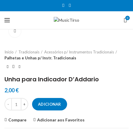
0
Clique para aumentar
Início
Tradicionais
Acessórios p/ Instrumentos Tradicionais
Palhetas e Unhas p/ Instr. Tradicionais
Unha para Indicador D’Addario
2,00
€
Quantidade de Unha para Indicador D'Addario
ADICIONAR
Compare
Adicionar aos Favoritos