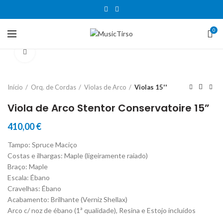
0
Clique para aumentar
Início
Orq. de Cordas
Violas de Arco
Violas 15''
Viola de Arco Stentor Conservatoire 15”
410,00
€
Tampo: Spruce Maciço
Costas e ilhargas: Maple (ligeiramente raiado)
Braço: Maple
Escala: Ébano
Cravelhas: Ébano
Acabamento: Brilhante (Verniz Shellax)
Arco c/ noz de ébano (1ª qualidade), Resina e Estojo incluídos