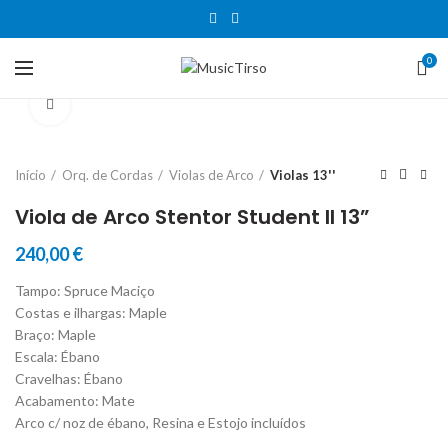
0
Clique para aumentar
Início
Orq. de Cordas
Violas de Arco
Violas 13''
Viola de Arco Stentor Student II 13”
240,00
€
Tampo: Spruce Maciço
Costas e ilhargas: Maple
Braço: Maple
Escala: Ébano
Cravelhas: Ébano
Acabamento: Mate
Arco c/ noz de ébano, Resina e Estojo incluídos