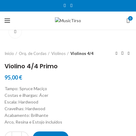
0
Clique para aumentar
Início
Orq. de Cordas
Violinos
Violinos 4/4
Violino 4/4 Primo
95,00
€
Tampo: Spruce Maciço
Costas e ilhargas: Ácer
Escala: Hardwood
Cravelhas: Hardwood
Acabamento: Brilhante
Arco, Resina e Estojo incluídos
Quantidade de Violino 4/4 Primo