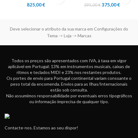
O
O
825,00
€
375,00
€
395,00
€
preço
preço
original
atual
era:
é:
395,00 €.
375,00 €
Deve selecionar o atributo da sua marca em Configurações do
Tema -> Loja -> Marcas
Todos os preços são apresentados com IVA, à taxa em vigor
aplicável em Portugal: 13% em instrumentos musicais, caixas de
ritmos e teclados MIDI e 23% nos restantes produtos.
Os portes de envio para Portugal continental variam consoante o
peso total da encomenda. Envios para as Ilhas/Internacionais
estão sob consulta.
Não assumimos responsabilidade por eventuais erros tipográficos
ou informação imprecisa de qualquer tipo.
Contacte-nos. Estamos ao seu dispor!