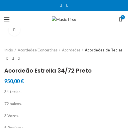
0
Clique para aumentar
Início
Acordeões/Concertinas
Acordeões
Acordeões de Teclas
Acordeão Estrella 34/72 Preto
950,00
€
34 teclas.
72 baixos.
3 Vozes.
5 Registos.