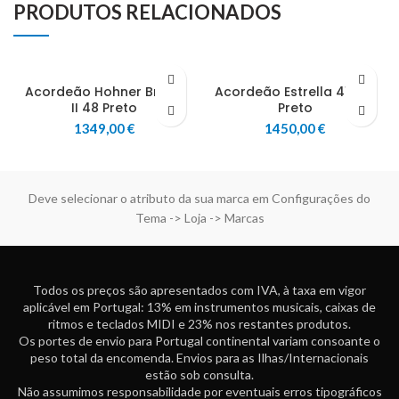
PRODUTOS RELACIONADOS
Acordeão Hohner Bravo
Acordeão Estrella 41/120
II 48 Preto
Preto
1349,00
€
1450,00
€
Deve selecionar o atributo da sua marca em Configurações do
Tema -> Loja -> Marcas
Todos os preços são apresentados com IVA, à taxa em vigor
aplicável em Portugal: 13% em instrumentos musicais, caixas de
ritmos e teclados MIDI e 23% nos restantes produtos.
Os portes de envio para Portugal continental variam consoante o
peso total da encomenda. Envios para as Ilhas/Internacionais
estão sob consulta.
Não assumimos responsabilidade por eventuais erros tipográficos