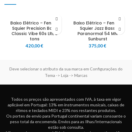
Baixo Elétrico – Fender
Baixo Elétrico – Fender
Squier Precision Bass
Squier Jazz Bass
Classic Vibe 60s LRL 3
Paranormal 54 MN
tons
Sunburst
420,00
€
375,00
€
Deve selecionar o atributo da sua marca em Configurações do
Tema -> Loja -> Marcas
Todos os preços são apresentados com IVA, à taxa em vigor
aplicável em Portugal: 13% em instrumentos musicais, caixas de
ritmos e teclados MIDI e 23% nos restantes produtos.
Os portes de envio para Portugal continental variam consoante o
peso total da encomenda. Envios para as Ilhas/Internacionais
estão sob consulta.