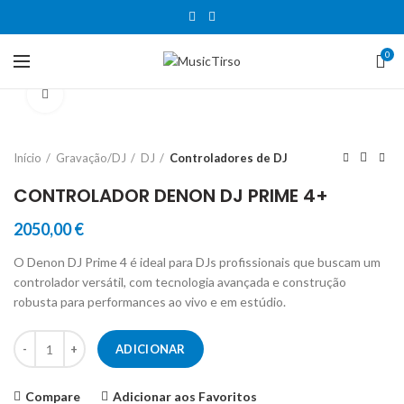
0
Clique para aumentar
Início
Gravação/DJ
DJ
Controladores de DJ
CONTROLADOR DENON DJ PRIME 4+
2050,00
€
O Denon DJ Prime 4 é ideal para DJs profissionais que buscam um
controlador versátil, com tecnologia avançada e construção
robusta para performances ao vivo e em estúdio.
Quantidade de CONTROLADOR DENON DJ PRIME 4+
ADICIONAR
Compare
Adicionar aos Favoritos