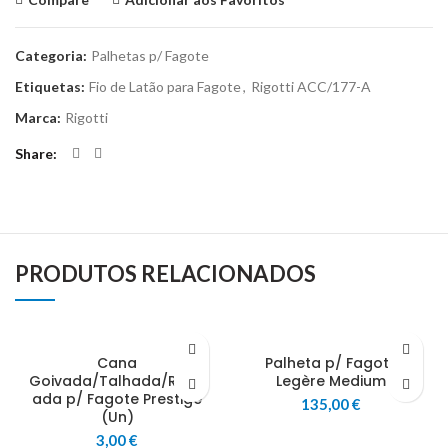
Categoria:
Palhetas p/ Fagote
Etiquetas:
Fio de Latão para Fagote
,
Rigotti ACC/177-A
Marca:
Rigotti
Share
PRODUTOS RELACIONADOS
Cana
Palheta p/ Fagote
Goivada/Talhada/Rasp
Legère Medium
ada p/ Fagote Prestige
135,00
€
(Un)
3,00
€