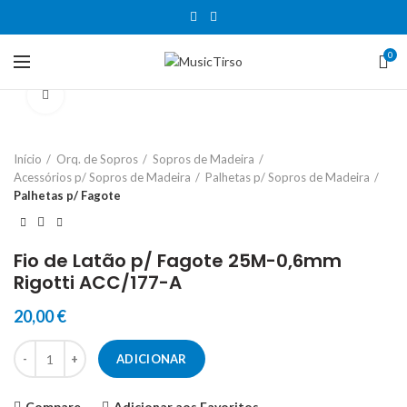
0
Clique para aumentar
Início
Orq. de Sopros
Sopros de Madeira
Acessórios p/ Sopros de Madeira
Palhetas p/ Sopros de Madeira
Palhetas p/ Fagote
Fio de Latão p/ Fagote 25M-0,6mm
Rigotti ACC/177-A
20,00
€
Quantidade de Fio de Latão p/ Fagote 25M-0,6mm Rigotti ACC/177-
ADICIONAR
Compare
Adicionar aos Favoritos