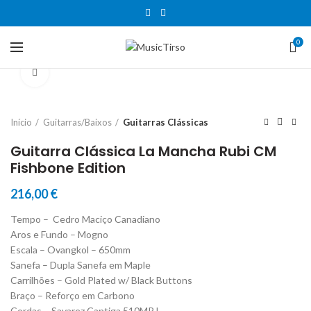
0
Clique para aumentar
Início
Guitarras/Baixos
Guitarras Clássicas
Guitarra Clássica La Mancha Rubi CM
Fishbone Edition
216,00
€
Tempo – Cedro Maciço Canadiano
Aros e Fundo – Mogno
Escala – Ovangkol – 650mm
Sanefa – Dupla Sanefa em Maple
Carrilhões – Gold Plated w/ Black Buttons
Braço – Reforço em Carbono
Cordas – Savarez Cantiga 510MRJ