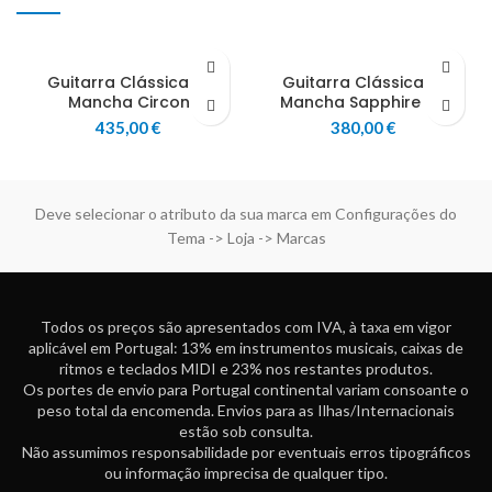
Guitarra Clássica La
Guitarra Clássica La
Mancha Circon
Mancha Sapphire SM
435,00
€
380,00
€
Deve selecionar o atributo da sua marca em Configurações do
Tema -> Loja -> Marcas
Todos os preços são apresentados com IVA, à taxa em vigor
aplicável em Portugal: 13% em instrumentos musicais, caixas de
ritmos e teclados MIDI e 23% nos restantes produtos.
Os portes de envio para Portugal continental variam consoante o
peso total da encomenda. Envios para as Ilhas/Internacionais
estão sob consulta.
Não assumimos responsabilidade por eventuais erros tipográficos
ou informação imprecisa de qualquer tipo.