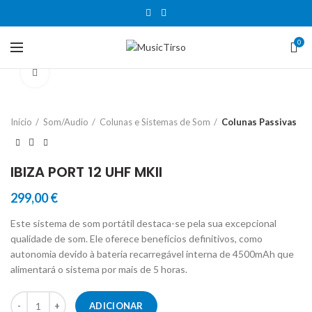
0
Clique para aumentar
Início
Som/Audio
Colunas e Sistemas de Som
Colunas Passivas
IBIZA PORT 12 UHF MKII
299,00
€
Este sistema de som portátil destaca-se pela sua excepcional
qualidade de som. Ele oferece benefícios definitivos, como
autonomia devido à bateria recarregável interna de 4500mAh que
alimentará o sistema por mais de 5 horas.
Quantidade de IBIZA PORT 12 UHF MKII
ADICIONAR