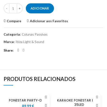
Quantidade de IBIZA PORT VHF 15 BT
ADICIONAR
Compare
Adicionar aos Favoritos
Categoria:
Colunas Passivas
Marca:
Ibiza Light & Sound
Share
PRODUTOS RELACIONADOS
FONESTAR PARTY-DUO
KARAOKE FONESTAR BOX-
35LED
89,99
€