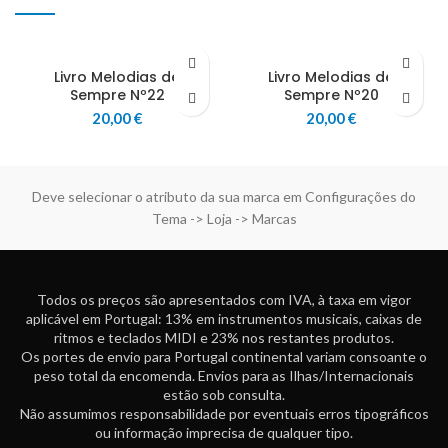
Livro Melodias de
Livro Melodias de
Sempre Nº22
Sempre Nº20
20,00
€
20,00
€
Deve selecionar o atributo da sua marca em Configurações do
Tema -> Loja -> Marcas
Todos os preços são apresentados com IVA, à taxa em vigor
aplicável em Portugal: 13% em instrumentos musicais, caixas de
ritmos e teclados MIDI e 23% nos restantes produtos.
Os portes de envio para Portugal continental variam consoante o
peso total da encomenda. Envios para as Ilhas/Internacionais
estão sob consulta.
Não assumimos responsabilidade por eventuais erros tipográficos
ou informação imprecisa de qualquer tipo.