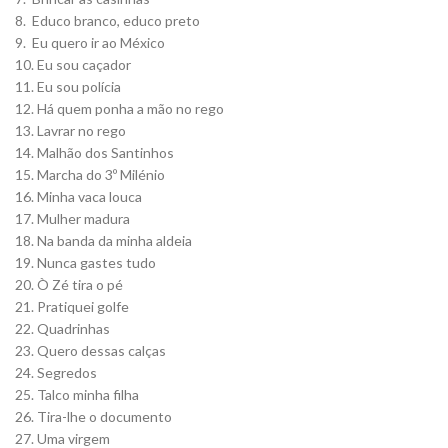
8. Educo branco, educo preto
9. Eu quero ir ao México
10. Eu sou caçador
11. Eu sou polícia
12. Há quem ponha a mão no rego
13. Lavrar no rego
14. Malhão dos Santinhos
15. Marcha do 3º Milénio
16. Minha vaca louca
17. Mulher madura
18. Na banda da minha aldeia
19. Nunca gastes tudo
20. Ò Zé tira o pé
21. Pratiquei golfe
22. Quadrinhas
23. Quero dessas calças
24. Segredos
25. Talco minha filha
26. Tira-lhe o documento
27. Uma virgem