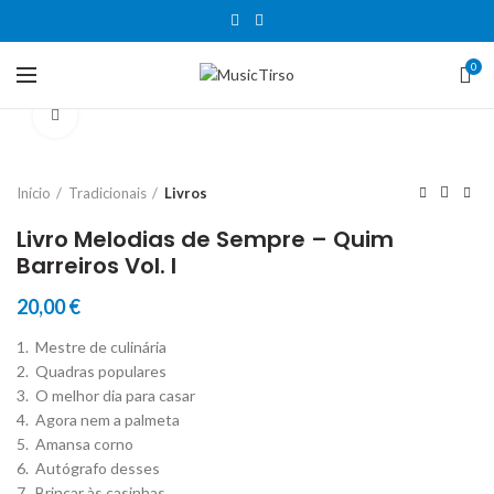
0
Clique para aumentar
Início
Tradicionais
Livros
Livro Melodias de Sempre – Quim
Barreiros Vol. I
20,00
€
1. Mestre de culinária
2. Quadras populares
3. O melhor dia para casar
4. Agora nem a palmeta
5. Amansa corno
6. Autógrafo desses
7. Brincar às casinhas