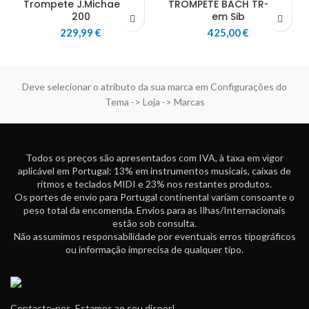
Trompete J.Michael TR
TROMPETE BACH TR-655
200
em Sib
229,99
€
425,00
€
Deve selecionar o atributo da sua marca em Configurações do
Tema -> Loja -> Marcas
Todos os preços são apresentados com IVA, à taxa em vigor
aplicável em Portugal: 13% em instrumentos musicais, caixas de
ritmos e teclados MIDI e 23% nos restantes produtos.
Os portes de envio para Portugal continental variam consoante o
peso total da encomenda. Envios para as Ilhas/Internacionais
estão sob consulta.
Não assumimos responsabilidade por eventuais erros tipográficos
ou informação imprecisa de qualquer tipo.
Contacte-nos. Estamos ao seu dispor!