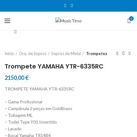
0
Clique para aumentar
Início
Orq. de Sopros
Sopros de Metal
Trompetes
Trompete YAMAHA YTR-6335RC
2150,00
€
TROMPETE YAMAHA YTR-6335RC
– Gama Profissional
– Campânula 2 peças em GoldBrass
– Tubagem ML
– Tudel Type Y01 Invertido
– Lacado
– Bocal Yamaha TR14B4