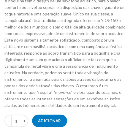
A boquilha tem o design de um saxofone acústico, para o maior
conforto possível ao soprar, e a disposição das chaves garante um
toque natural e uma operação suave. Único na sua classe, a
campânula acústica tradicional integrada oferece ao YDS-150 o
melhor de dois mundos: o som digital de alta qualidade combinado
com toda a expressividade de um instrumento de sopro acústico.
Este novo sistema altamente sofisticado, composto por um
altifalante com pavilhão acústico e com uma campânula acústica
integrada, responde ao sopro transmitido para a boquilha e cria
digitalmente um som que aciona o altifalante e faz com que a
campânula de metal vibre e crie a ressonância de instrumento
acústico. Na verdade, podemos sentir toda a vibração do
instrumento, transmitida para os lábios através da boquilha e às
pontas dos dedos através das chaves. O resultado é um
instrumento que “respira”, “move-se” e vibra quando tocamos, e
oferece todas as intensas sensações de um saxofone acústico
aliadas às inúmeras possibilidades de um instrumento digital.
Quantidade de Digital Saxofone YAMAHA YDS-150
ADICIONAR