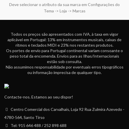
Deve selecionar o atributo da sua marca em Configurações do
Tema -> Loja -> Marcas
Todos os preços são apresentados com IVA, à taxa em vigor
aplicável em Portugal: 13% em instrumentos musicais, caixas de
ritmos e teclados MIDI e 23% nos restantes produtos.
Os portes de envio para Portugal continental variam consoante o
peso total da encomenda. Envios para as Ilhas/Internacionais
estão sob consulta.
Não assumimos responsabilidade por eventuais erros tipográficos
ou informação imprecisa de qualquer tipo.
Contacte-nos. Estamos ao seu dispor!
Centro Comercial dos Carvalhais, Loja 92 Rua Zulmira Azevedo -
4780-564, Santo Tirso
Tel: 915 646 488 / 252 898 688