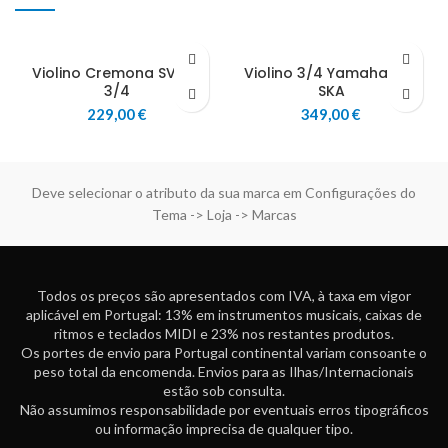
Violino Cremona SV 130
Violino 3/4 Yamaha V3-
3/4
SKA
229,00
€
349,00
€
Deve selecionar o atributo da sua marca em Configurações do
Tema -> Loja -> Marcas
Todos os preços são apresentados com IVA, à taxa em vigor
aplicável em Portugal: 13% em instrumentos musicais, caixas de
ritmos e teclados MIDI e 23% nos restantes produtos.
Os portes de envio para Portugal continental variam consoante o
peso total da encomenda. Envios para as Ilhas/Internacionais
estão sob consulta.
Não assumimos responsabilidade por eventuais erros tipográficos
ou informação imprecisa de qualquer tipo.