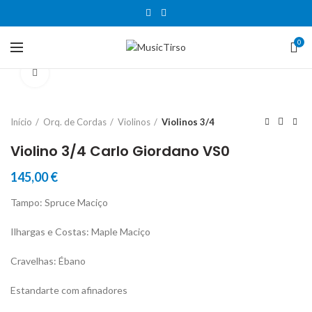
0
Clique para aumentar
Início
Orq. de Cordas
Violinos
Violinos 3/4
Violino 3/4 Carlo Giordano VS0
145,00
€
Tampo: Spruce Maciço
Ilhargas e Costas: Maple Maciço
Cravelhas: Ébano
Estandarte com afinadores