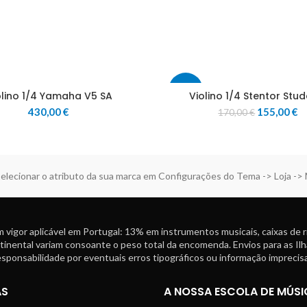
-9%
olino 1/4 Yamaha V5 SA
Violino 1/4 Stentor Stud
O
O
430,00
€
155,00
€
170,00
€
preço
p
original
at
era:
é:
170,00 €.
1
elecionar o atributo da sua marca em Configurações do Tema -> Loja ->
 vigor aplicável em Portugal: 13% em instrumentos musicais, caixas de 
tinental variam consoante o peso total da encomenda. Envios para as Ilh
ponsabilidade por eventuais erros tipográficos ou informação imprecisa
AS
A NOSSA ESCOLA DE MÚSI