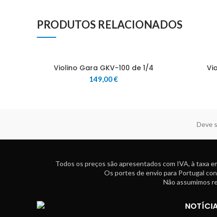
PRODUTOS RELACIONADOS
Violino Gara GKV-100 de 1/4
Vi
149,00
€
Deve s
Todos os preços são apresentados com IVA, à taxa em
Os portes de envio para Portugal con
Não assumimos res
NOTÍCI