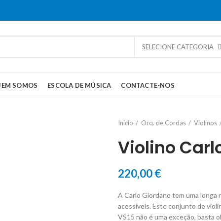
SELECIONE CATEGORIA
UEM SOMOS
ESCOLA DE MÚSICA
CONTACTE-NOS
Início
Orq. de Cordas
Violinos
Violino Carl
220,00
€
A Carlo Giordano tem uma longa r
acessíveis. Este conjunto de vio
VS15 não é uma exceção, basta ol